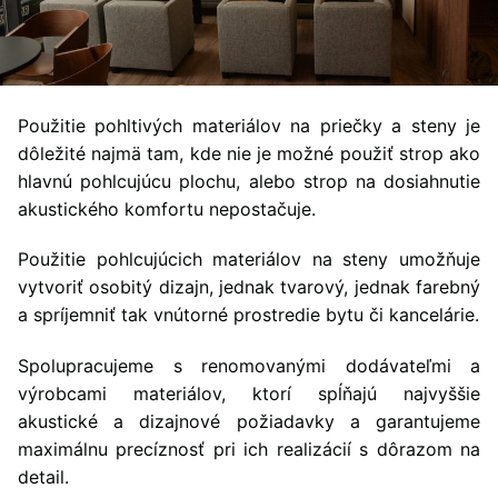
Použitie pohltivých materiálov na priečky a steny je
dôležité najmä tam, kde nie je možné použiť strop ako
hlavnú pohlcujúcu plochu, alebo strop na dosiahnutie
akustického komfortu nepostačuje.
Použitie pohlcujúcich materiálov na steny umožňuje
vytvoriť osobitý dizajn, jednak tvarový, jednak farebný
a spríjemniť tak vnútorné prostredie bytu či kancelárie.
Spolupracujeme s renomovanými dodávateľmi a
výrobcami materiálov, ktorí spĺňajú najvyššie
akustické a dizajnové požiadavky a garantujeme
maximálnu precíznosť pri ich realizácií s dôrazom na
detail.