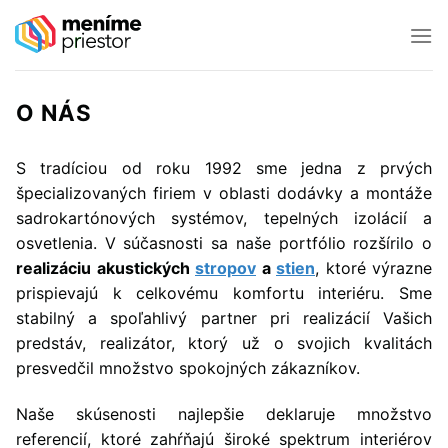
Preskočiť
na
obsah
O NÁS
S tradíciou od roku 1992 sme jedna z prvých
špecializovaných firiem v oblasti dodávky a montáže
sadrokartónových systémov, tepelných izolácií a
osvetlenia. V súčasnosti sa naše portfólio rozšírilo o
realizáciu akustických
stropov
a
stien
, ktoré výrazne
prispievajú k celkovému komfortu interiéru. Sme
stabilný a spoľahlivý partner pri realizácií Vašich
predstáv, realizátor, ktorý už o svojich kvalitách
presvedčil množstvo spokojných zákazníkov.
Naše skúsenosti najlepšie deklaruje množstvo
referencií, ktoré zahŕňajú široké spektrum interiérov