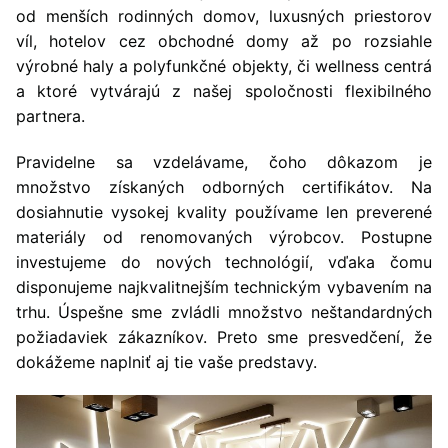
od menších rodinných domov, luxusných priestorov
víl, hotelov cez obchodné domy až po rozsiahle
výrobné haly a polyfunkčné objekty, či wellness centrá
a ktoré vytvárajú z našej spoločnosti flexibilného
partnera.
Pravidelne sa vzdelávame, čoho dôkazom je
množstvo získaných odborných certifikátov. Na
dosiahnutie vysokej kvality používame len preverené
materiály od renomovaných výrobcov. Postupne
investujeme do nových technológií, vďaka čomu
disponujeme najkvalitnejším technickým vybavením na
trhu. Úspešne sme zvládli množstvo neštandardných
požiadaviek zákazníkov. Preto sme presvedčení, že
dokážeme naplniť aj tie vaše predstavy.