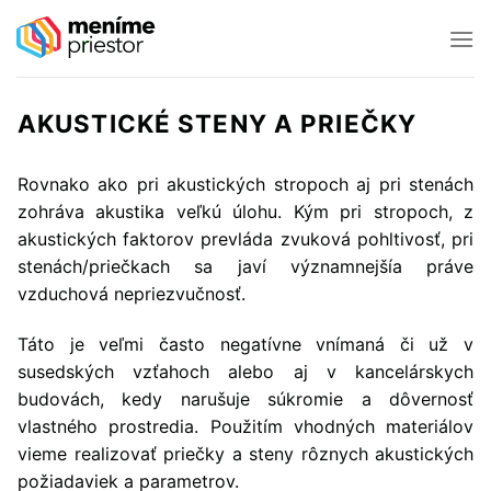
Preskočiť
na
obsah
AKUSTICKÉ STENY A PRIEČKY
Rovnako ako pri akustických stropoch aj pri stenách
zohráva akustika veľkú úlohu. Kým pri stropoch, z
akustických faktorov prevláda zvuková pohltivosť, pri
stenách/priečkach sa javí významnejšía práve
vzduchová nepriezvučnosť.
Táto je veľmi často negatívne vnímaná či už v
susedských vzťahoch alebo aj v kancelárskych
budovách, kedy narušuje súkromie a dôvernosť
vlastného prostredia. Použitím vhodných materiálov
vieme realizovať priečky a steny rôznych akustických
požiadaviek a parametrov.