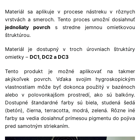
Materiál sa aplikuje v procese nástreku v rôznych
vrstvách a smeroch. Tento proces umožní dosiahnuť
jednoliaty povrch
s stredne jemnou omietkovou
štruktúrou.
Materiál je dostupný v troch úrovniach štruktúry
omietky –
DC1, DC2 a DC3
Tento produkt je možné aplikovať na takmer
akýkoľvek povrch. Vďaka svojim hygroskopickým
vlastnostiam môže byť dokonca použitý v bazénoch
alebo v polovonkajšom prostredí, ako sú balkóny.
Dostupné štandardné farby sú biela, studená šedá
(betón), čierna, terracotta, modrá, zelená. Rôzne iné
farby sa vedia dosiahnuť prímesou pigmentu do pojiva
pred samotným striekaním.