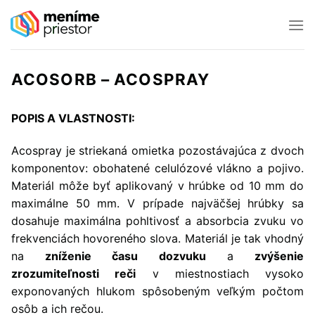
Preskočiť
na
obsah
ACOSORB – ACOSPRAY
POPIS A VLASTNOSTI:
Acospray je striekaná omietka pozostávajúca z dvoch
komponentov: obohatené celulózové vlákno a pojivo.
Materiál môže byť aplikovaný v hrúbke od 10 mm do
maximálne 50 mm. V prípade najväčšej hrúbky sa
dosahuje maximálna pohltivosť a absorbcia zvuku vo
frekvenciách hovoreného slova. Materiál je tak vhodný
na
zníženie času dozvuku
a
zvýšenie
zrozumiteľnosti reči
v miestnostiach vysoko
exponovaných hlukom spôsobeným veľkým počtom
osôb a ich rečou.