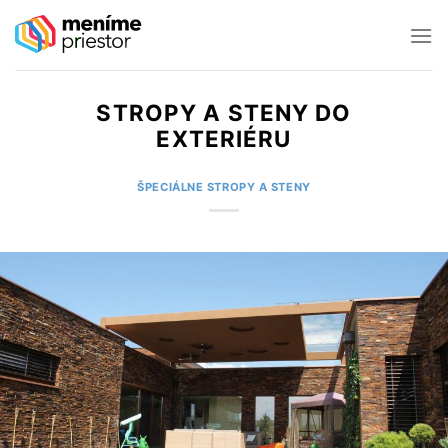
Preskočiť
na
obsah
STROPY A STENY DO
EXTERIÉRU
ŠPECIÁLNE STROPY A STENY