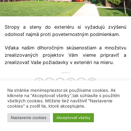
Stropy a steny do exteriéru si vyžadujú zvýšenú
odolnosť najmä proti poveternostným podmienkam.
Vďaka našim dlhoročným skúsenostiam a množstvu
zrealizovaných projektov Vám vieme pripraviť a
zrealizovať Vaše požiadavky v exteriéri na mieru.
Na stránke menimepriestor.sk používame cookies. Ak
kliknete na “Akceptovať všetky”,tak súhlasíte s použitím
všetkých cookies. Môžete tiež navštíviť "Nastavenie
cookies" a zvoliť tie, ktoré akceptujete.
© 2018 - 2026 DryCon s.r.o.
Všetky práva vyhradené.
Nastavenie cookies
Akceptovať všetky