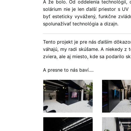
A že bolo. Od oddelenia technológií, 
solárium nie je len ďalší priestor s U
byť esteticky vyvážený, funkčne zvlá
spolunažívať technológia a dizajn.
Tento projekt je pre nás ďalším dôkaz
váhajú, my radi skúšame. A niekedy z t
zviera, ale aj miesto, kde sa podarilo sk
A presne to nás baví….