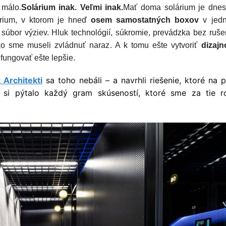
 málo.
Solárium inak. Veľmi inak.
Mať doma solárium je dnes
lárium, v ktorom je hneď
osem samostatných boxov
v jed
ný súbor výziev. Hluk technológií, súkromie, prevádzka bez ruše
ko sme museli zvládnuť naraz. A k tomu ešte vytvoriť
dizajn
 fungovať ešte lepšie.
 Architekti
sa toho nebáli – a navrhli riešenie, ktoré na 
 si pýtalo každý gram skúseností, ktoré sme za tie r