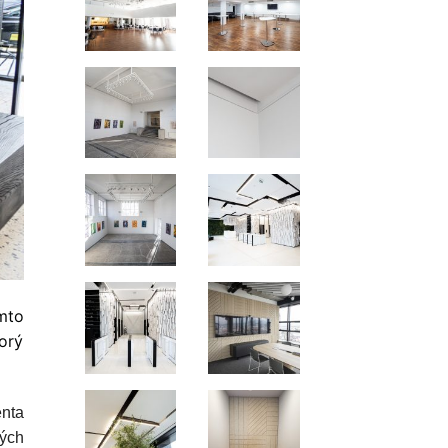
mto
orý
nta
tých