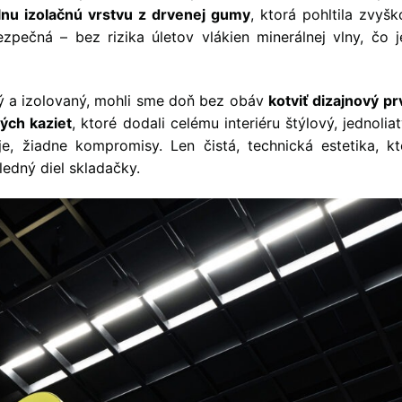
lnu izolačnú vrstvu z drvenej gumy
, ktorá pohltila zvyš
zpečná – bez rizika úletov vlákien minerálnej vlny, čo j
ý a izolovaný, mohli sme doň bez obáv
kotviť dizajnový pr
ých kaziet
, ktoré dodali celému interiéru štýlový, jednolia
je, žiadne kompromisy. Len čistá, technická estetika, kt
edný diel skladačky.