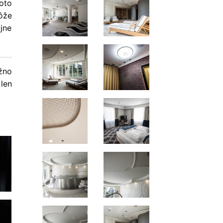
oto
môže
jne
žno
len