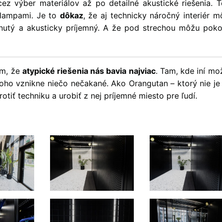
cez výber materiálov až po detailné akustické riešenia. T
V lampami. Je to
dôkaz
, že aj technicky náročný interiér 
dnutý a akusticky príjemný. A že pod strechou môžu poko
om, že
atypické riešenia nás bavia najviac
. Tam, kde iní mo
oho vznikne niečo nečakané. Ako Orangutan – ktorý nie je 
rotiť techniku a urobiť z nej príjemné miesto pre ľudí.