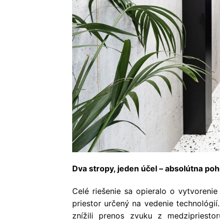
Dva stropy, jeden účel – absolútna po
Celé riešenie sa opieralo o vytvoreni
priestor určený na vedenie technológi
znížili prenos zvuku z medzipriest