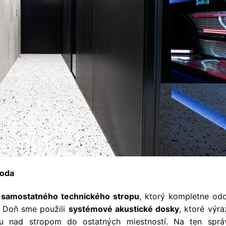
hoda
e
samostatného technického stropu
, ktorý kompletne odd
í. Doň sme použili
systémové akustické dosky
, ktoré výr
oru nad stropom do ostatných miestností. Na ten sprá