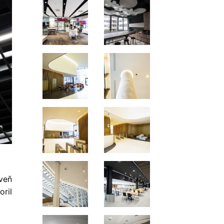
veň
ril