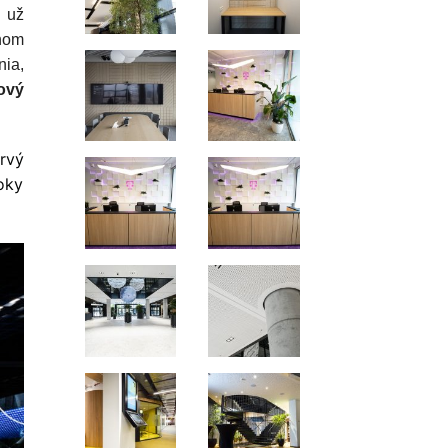
 už
nom
nia,
ový
prvý
oky