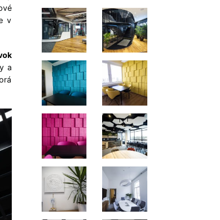
kové
e v
vok
ty a
orá