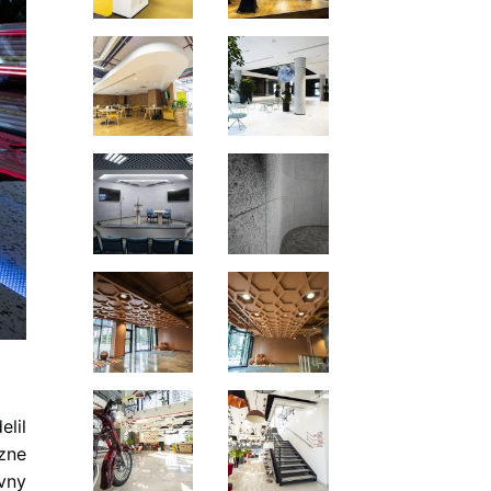
elil
azne
vny