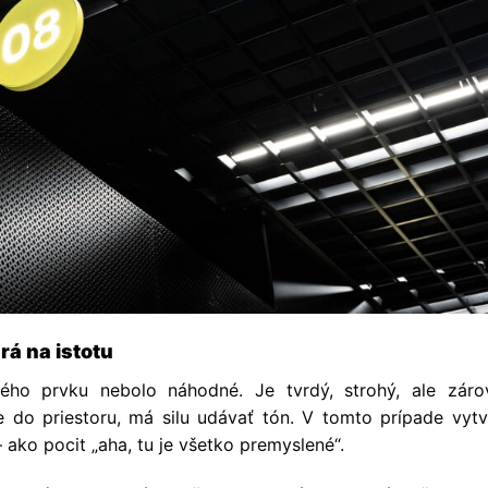
hrá na istotu
ého prvku nebolo náhodné. Je tvrdý, strohý, ale záro
do priestoru, má silu udávať tón. V tomto prípade vytvo
ko pocit „aha, tu je všetko premyslené“.