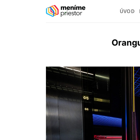
Preskočiť
ÚVOD
na
obsah
Orangu