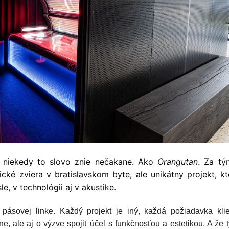
A niekedy to slovo znie nečakane. Ako
Orangutan
. Za tý
ké zviera v bratislavskom byte, ale unikátny projekt, kt
e, v technológii aj v akustike.
ásovej linke. Každý projekt je iný, každá požiadavka klie
jne, ale aj o výzve spojiť účel s funkčnosťou a estetikou. A že 