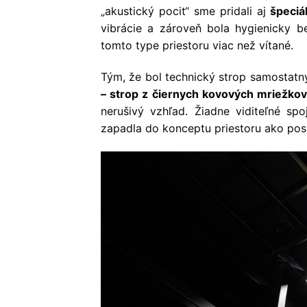
„akustický pocit“ sme pridali aj
špeciá
vibrácie a zároveň bola hygienicky be
tomto type priestoru viac než vítané.
Tým, že bol technický strop samostatn
– strop z čiernych kovových mriežkov
nerušivý vzhľad. Žiadne viditeľné spo
zapadla do konceptu priestoru ako posl