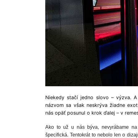
Niekedy stačí jedno slovo – výzva. 
názvom sa však neskrýva žiadne exotic
nás opäť posunul o krok ďalej – v remesl
Ako to už u nás býva, nevyrábame na p
špecifická. Tentokrát to nebolo len o diza