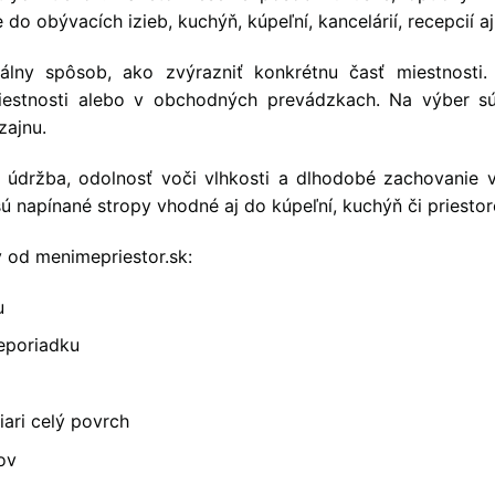
 do obývacích izieb, kuchýň, kúpeľní, kancelárií, recepcií a
nálny spôsob, ako zvýrazniť konkrétnu časť miestnosti
iestnosti alebo v obchodných prevádzkach. Na výber sú
zajnu.
 údržba, odolnosť voči vlhkosti a dlhodobé zachovanie 
 napínané stropy vhodné aj do kúpeľní, kuchýň či priestor
y od menimepriestor.sk:
u
neporiadku
iari celý povrch
nov