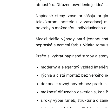
atmosféru. Difúzne osvetlenie je ideálne
Napínané steny zase prinášajú origi
televízorom, posteľou, v zasadacej m
povrchy s možnosťou individuálneho di
Medzi ďalšie výhody patrí jednoduchá
nepraská a nemení farbu. Vďaka tomu sú
Prečo si vybrať napínané stropy a sten
moderný a elegantný vzhľad interiér
rýchla a čistá montáž bez veľkého 
dokonale rovný povrch bez prasklín
možnosť difúzneho osvetlenia, kde ž
široký výber farieb, štruktúr a dizaj