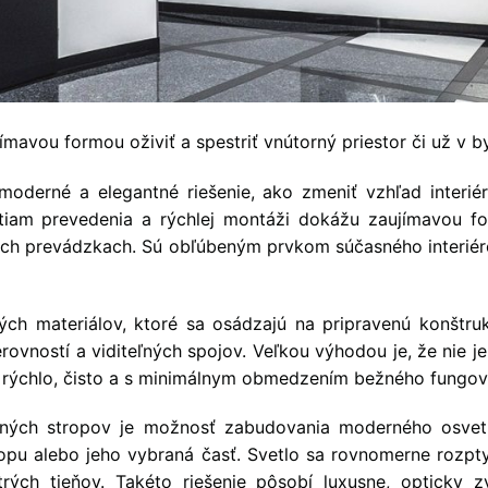
avou formou oživiť a spestriť vnútorný priestor či už v by
moderné a elegantné riešenie, ako zmeniť vzhľad interi
iam prevedenia a rýchlej montáži dokážu zaujímavou form
ch prevádzkach. Sú obľúbeným prvkom súčasného interiérov
ných materiálov, ktoré sa osádzajú na pripravenú konštr
rovností a viditeľných spojov. Veľkou výhodou je, že nie je
 rýchlo, čisto a s minimálnym obmedzením bežného fungova
aných stropov je možnosť zabudovania moderného osvetl
tropu alebo jeho vybraná časť. Svetlo sa rovnomerne rozpty
rých tieňov. Takéto riešenie pôsobí luxusne, opticky z