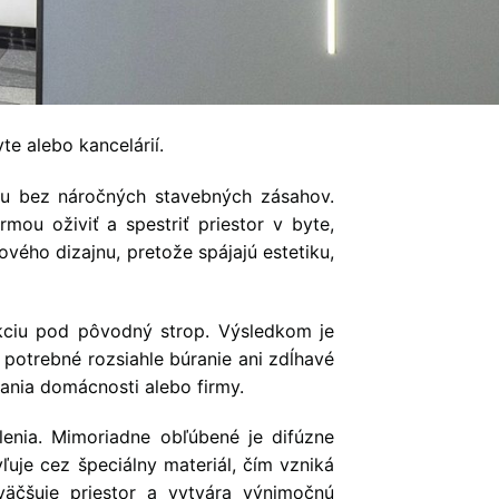
te alebo kancelárií.
éru bez náročných stavebných zásahov.
ou oživiť a spestriť priestor v byte,
ého dizajnu, pretože spájajú estetiku,
ukciu pod pôvodný strop. Výsledkom je
 potrebné rozsiahle búranie ani zdĺhavé
nia domácnosti alebo firmy.
enia. Mimoriadne obľúbené je difúzne
ľuje cez špeciálny materiál, čím vzniká
väčšuje priestor a vytvára výnimočnú