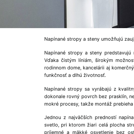
Napínané stropy a steny umožňujú zaujím
Napínané stropy a steny predstavujú 
Vďaka čistým líniám, širokým možnost
rodinnom dome, kancelárii aj komerčný
funkčnosť a dlhú životnosť.
Napínané stropy sa vyrábajú z kvalit
dokonale rovný povrch bez prasklín, ne
mokré procesy, takže montáž prebieha
Jednou z najväčších predností napín
svetlo, pri ktorom žiari celá plocha s
príjemné a mäkké osvetlenie bez ost