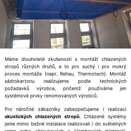
Máme dlouholeté zkušenosti s montáží chlazených
stropů různých druhů, a to pro suchý i pro mokrý
proces montáže (napr. Rehau, Thermotech). Montáž
sádrokartonu realizujeme podle technických
požadavků výrobce, pričemž používáme jen
systémové prvky renomovaných výrobců.
Pro náročné zákazníky zabezpečujeme i realizaci
akustických chlazených stropů
. Chlazené systémy
jsme mimo bežné instalace realizovali i do světelných
ramp nebo obloukových a klembových místností.