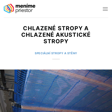
Skip
to
content
CHLAZENÉ STROPY A
CHLAZENÉ AKUSTICKÉ
STROPY
SPECIÁLNÍ STROPY A STĚNY