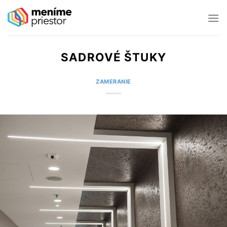
Preskočiť
na
obsah
SADROVÉ ŠTUKY
ZAMERANIE